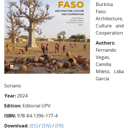
e
Burkina
n
Faso.
t
Architecture,
Culture and
Cooperation
Authors:
Fernando
Vegas,
Camilla
Mileto, Lidia
García
Soriano
Year
:
2024
Edition:
Editorial UPV
ISBN:
978-84-1396-177-4
Download:
[ES]
/
[EN]
/
[FR]