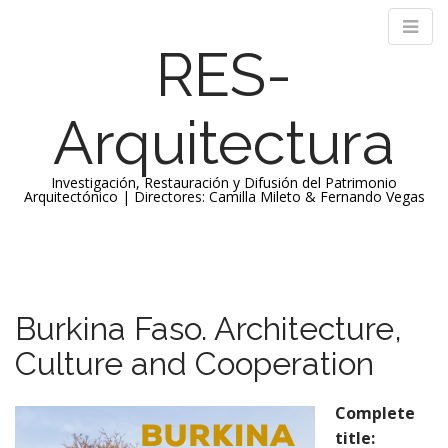
RES-
Arquitectura
Investigación, Restauración y Difusión del Patrimonio
Arquitectónico | Directores: Camilla Mileto & Fernando Vegas
M
S
k
a
i
i
p
n
Burkina Faso. Architecture,
t
m
o
Culture and Cooperation
e
c
n
o
n
Complete
u
t
title: