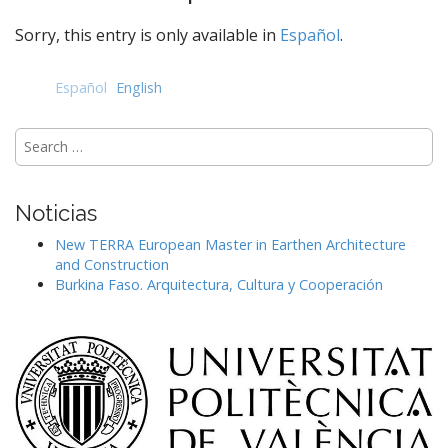
e
n
Sorry, this entry is only available in
Español
.
t
Español
English
Search
for:
Noticias
New TERRA European Master in Earthen Architecture
and Construction
Burkina Faso. Arquitectura, Cultura y Cooperación