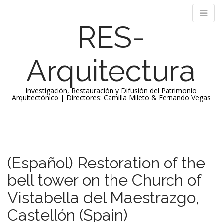
RES-
Arquitectura
Investigación, Restauración y Difusión del Patrimonio
Arquitectónico | Directores: Camilla Mileto & Fernando Vegas
M
S
k
a
i
i
p
n
(Español) Restoration of the
t
m
o
bell tower on the Church of
e
c
n
o
Vistabella del Maestrazgo,
n
u
Castellón (Spain)
t