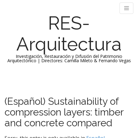
RES-
Arquitectura
Investigación, Restauración y Difusión del Patrimonio
Arquitectónico | Directores: Camilla Mileto & Fernando Vegas
M
S
k
a
i
i
p
n
(Español) Sustainability of
t
m
o
compression layers: timber
e
c
n
o
and concrete compared
n
u
t