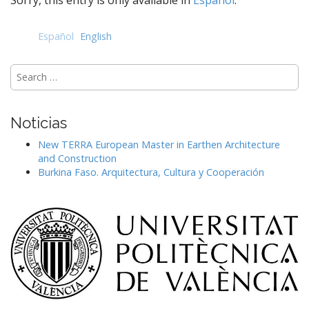
Sorry, this entry is only available in
Español
.
e
n
t
Español
English
Search
for:
Noticias
New TERRA European Master in Earthen Architecture
and Construction
Burkina Faso. Arquitectura, Cultura y Cooperación