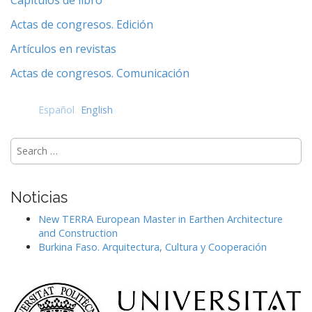
Capítulos de libro
e
n
Actas de congresos. Edición
t
Artículos en revistas
Actas de congresos. Comunicación
Español
English
Search
for:
Noticias
New TERRA European Master in Earthen Architecture
and Construction
Burkina Faso. Arquitectura, Cultura y Cooperación