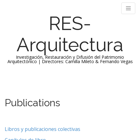
RES-
Arquitectura
Investigación, Restauración y Difusión del Patrimonio
Arquitectónico | Directores: Camilla Mileto & Fernando Vegas
M
S
k
a
i
i
p
n
Publications
t
m
o
e
c
n
o
n
Libros y publicaciones colectivas
u
t