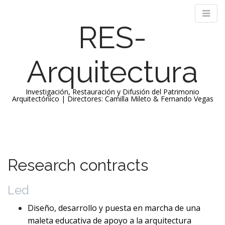
RES-
Arquitectura
Investigación, Restauración y Difusión del Patrimonio
Arquitectónico | Directores: Camilla Mileto & Fernando Vegas
M
S
k
a
i
i
p
n
Research contracts
t
m
o
e
c
Led
n
o
n
Diseño, desarrollo y puesta en marcha de una
u
t
maleta educativa de apoyo a la arquitectura