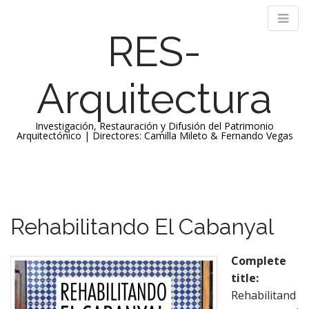
RES-
Arquitectura
Investigación, Restauración y Difusión del Patrimonio
Arquitectónico | Directores: Camilla Mileto & Fernando Vegas
M
S
k
a
i
i
p
n
Rehabilitando El Cabanyal
t
m
o
e
c
Complete
n
o
title:
n
u
Rehabilitand
t