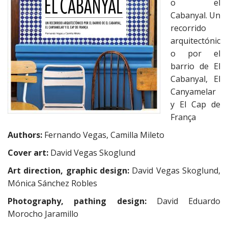
o el
e
n
Cabanyal. Un
t
recorrido
arquitectónic
o por el
barrio de El
Cabanyal, El
Canyamelar
y El Cap de
França
Authors:
Fernando Vegas, Camilla Mileto
Cover art:
David Vegas Skoglund
Art direction, graphic design:
David Vegas Skoglund,
Mónica Sánchez Robles
Photography, pathing design:
David Eduardo
Morocho Jaramillo