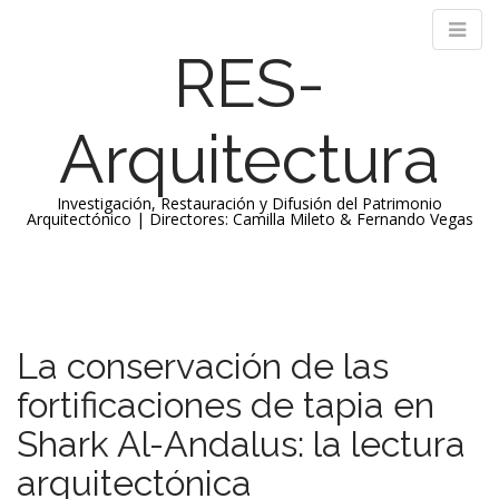
RES-
Arquitectura
Investigación, Restauración y Difusión del Patrimonio
Arquitectónico | Directores: Camilla Mileto & Fernando Vegas
M
S
k
a
i
i
p
n
La conservación de las
t
m
o
fortificaciones de tapia en
e
c
n
o
Shark Al-Andalus: la lectura
n
u
arquitectónica
t