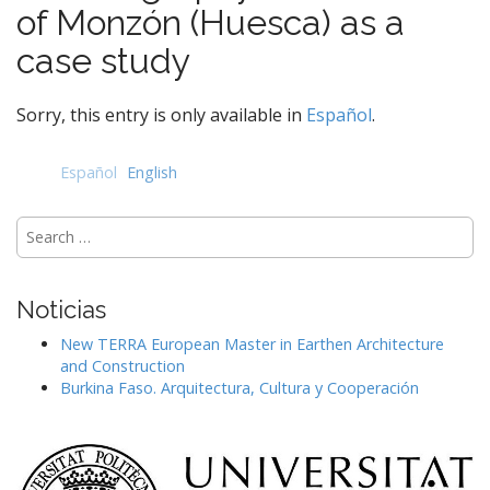
e
of Monzón (Huesca) as a
n
case study
t
Sorry, this entry is only available in
Español
.
Español
English
Search
for:
Noticias
New TERRA European Master in Earthen Architecture
and Construction
Burkina Faso. Arquitectura, Cultura y Cooperación