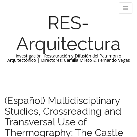
RES-
Arquitectura
Investigación, Restauración y Difusión del Patrimonio
Arquitectónico | Directores: Camilla Mileto & Fernando Vegas
M
S
k
a
i
i
p
n
(Español) Multidisciplinary
t
m
o
Studies, Crossreading and
e
c
n
o
Transversal Use of
n
u
Thermography: The Castle
t