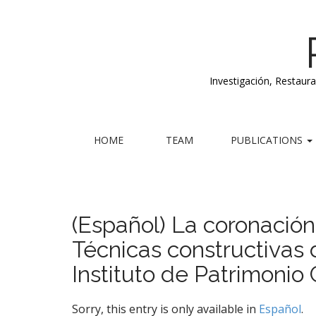
Investigación, Restaur
M
S
HOME
TEAM
PUBLICATIONS
k
a
i
i
p
n
t
m
o
(Español) La coronación 
e
c
Técnicas constructivas 
n
o
n
u
Instituto de Patrimonio
t
e
n
Sorry, this entry is only available in
Español
.