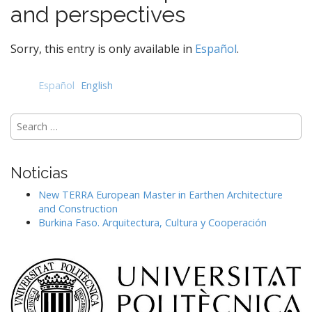
e
and perspectives
n
t
Sorry, this entry is only available in
Español
.
Español
English
Search
for:
Noticias
New TERRA European Master in Earthen Architecture
and Construction
Burkina Faso. Arquitectura, Cultura y Cooperación