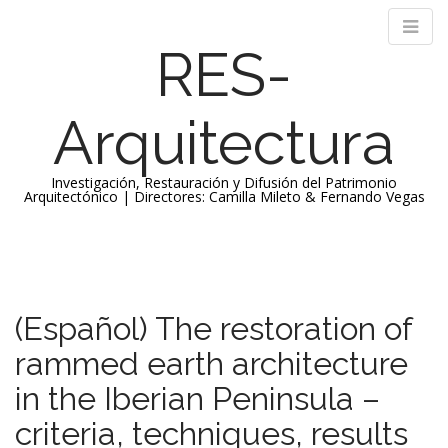
RES-
Arquitectura
Investigación, Restauración y Difusión del Patrimonio
Arquitectónico | Directores: Camilla Mileto & Fernando Vegas
M
S
k
a
i
i
p
n
(Español) The restoration of
t
m
o
rammed earth architecture
e
c
n
o
in the Iberian Peninsula –
n
u
criteria, techniques, results
t