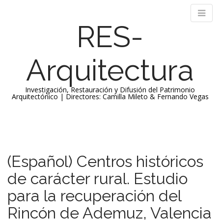
RES-
Arquitectura
Investigación, Restauración y Difusión del Patrimonio
Arquitectónico | Directores: Camilla Mileto & Fernando Vegas
M
S
k
a
i
i
p
n
(Español) Centros históricos
t
m
o
de carácter rural. Estudio
e
c
n
o
para la recuperación del
n
u
Rincón de Ademuz, Valencia
t