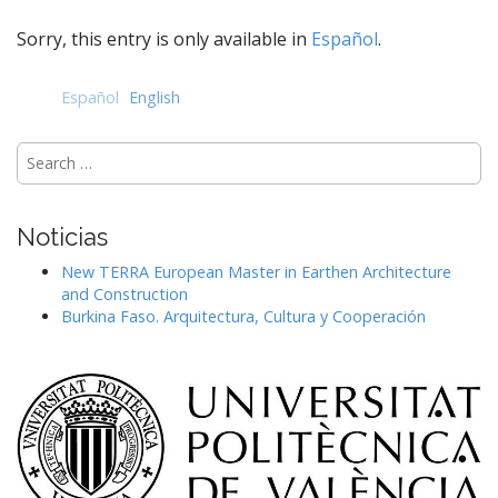
e
n
Sorry, this entry is only available in
Español
.
t
Español
English
Search
for:
Noticias
New TERRA European Master in Earthen Architecture
and Construction
Burkina Faso. Arquitectura, Cultura y Cooperación