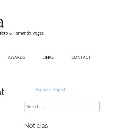
a
Mileto & Fernando Vegas
AWARDS
LINKS
CONTACT
at
Español
English
Search
for:
Noticias