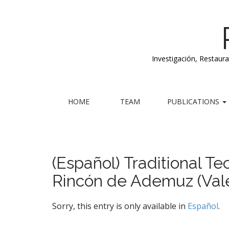
Investigación, Restaur
M
S
HOME
TEAM
PUBLICATIONS
k
a
i
i
p
n
t
m
o
(Español) Traditional T
e
c
Rincón de Ademuz (Val
n
o
n
u
t
Sorry, this entry is only available in
Español
.
e
n