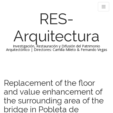
RES-
Arquitectura
Investigación, Restauración y Difusión del Patrimonio
Arquitectónico | Directores: Camilla Mileto & Fernando Vegas
M
S
k
a
i
i
p
n
Replacement of the floor
t
m
o
and value enhancement of
e
c
n
o
the surrounding area of the
n
u
bridge in Pobleta de
t