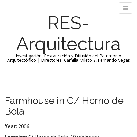
RES-
Arquitectura
Investigación, Restauración y Difusión del Patrimonio
Arquitectónico | Directores: Camilla Mileto & Fernando Vegas
M
S
k
a
i
i
p
n
Farmhouse in C/ Horno de
t
m
o
Bola
e
c
n
o
n
Year:
2006
u
t