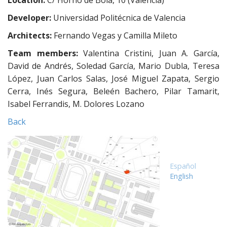
Location:
C/ Horno de Bola, 10 (Valencia)
e
n
Developer:
Universidad Politécnica de Valencia
t
Architects:
Fernando Vegas y Camilla Mileto
Team members:
Valentina Cristini, Juan A. García,
David de Andrés, Soledad García, Mario Dubla, Teresa
López, Juan Carlos Salas, José Miguel Zapata, Sergio
Cerra, Inés Segura, Beleén Bachero, Pilar Tamarit,
Isabel Ferrandis, M. Dolores Lozano
Back
Español
English