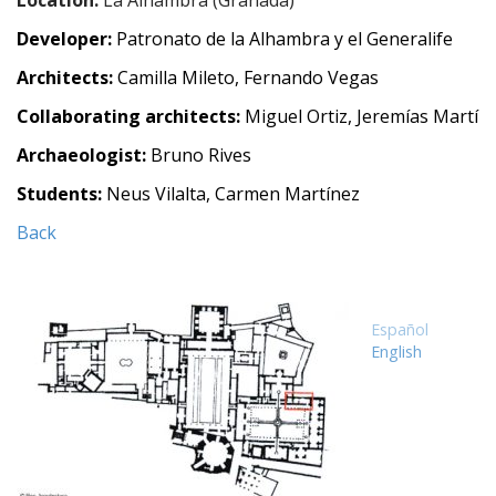
Location:
La Alhambra (Granada)
e
n
Developer:
Patronato de la Alhambra y el Generalife
t
Architects:
Camilla Mileto, Fernando Vegas
Collaborating architects:
Miguel Ortiz, Jeremías Martí
Archaeologist:
Bruno Rives
Students:
Neus Vilalta, Carmen Martínez
Back
Español
English