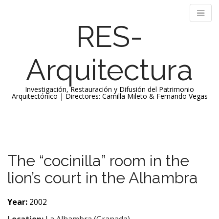
RES-
Arquitectura
Investigación, Restauración y Difusión del Patrimonio
Arquitectónico | Directores: Camilla Mileto & Fernando Vegas
M
S
k
a
i
i
p
n
The “cocinilla” room in the
t
m
o
lion’s court in the Alhambra
e
c
n
o
n
Year:
2002
u
t