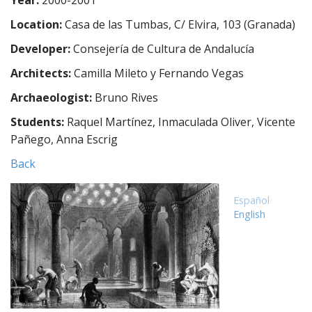
Year:
2000-2001
e
n
Location:
Casa de las Tumbas, C/ Elvira, 103 (Granada)
t
Developer:
Consejería de Cultura de Andalucía
Architects:
Camilla Mileto y Fernando Vegas
Archaeologist:
Bruno Rives
Students:
Raquel Martínez, Inmaculada Oliver, Vicente
Pañego, Anna Escrig
Back
Español
English