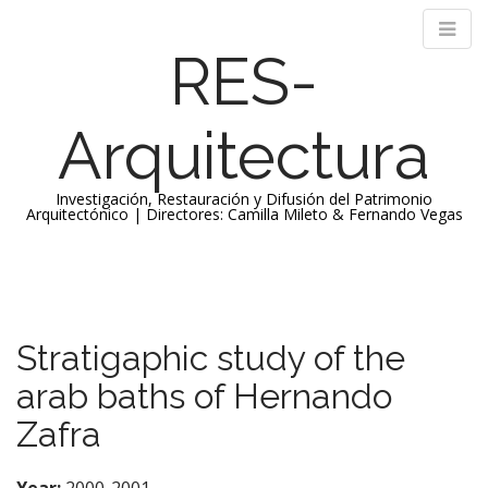
RES-
Arquitectura
Investigación, Restauración y Difusión del Patrimonio
Arquitectónico | Directores: Camilla Mileto & Fernando Vegas
M
S
k
a
i
i
p
n
Stratigaphic study of the
t
m
o
arab baths of Hernando
e
c
n
o
Zafra
n
u
t