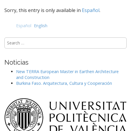
e
n
Sorry, this entry is only available in
Español
.
t
Español
English
Search
for:
Noticias
New TERRA European Master in Earthen Architecture
and Construction
Burkina Faso. Arquitectura, Cultura y Cooperación