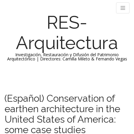
RES-
Arquitectura
Investigación, Restauración y Difusión del Patrimonio
Arquitectónico | Directores: Camilla Mileto & Fernando Vegas
M
S
k
a
i
i
p
n
(Español) Conservation of
t
m
o
earthen architecture in the
e
c
n
o
United States of America:
n
u
some case studies
t