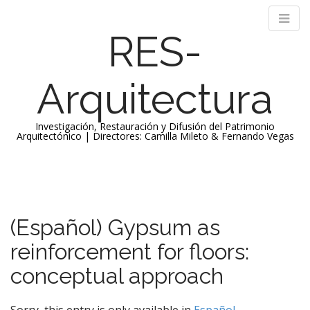
RES-
Arquitectura
Investigación, Restauración y Difusión del Patrimonio
Arquitectónico | Directores: Camilla Mileto & Fernando Vegas
M
S
k
a
i
i
p
n
(Español) Gypsum as
t
m
o
reinforcement for floors:
e
c
n
o
conceptual approach
n
u
t