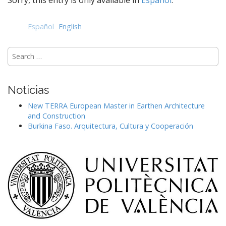
Sorry, this entry is only available in
Español
.
e
n
t
Español
English
Search
for:
Noticias
New TERRA European Master in Earthen Architecture
and Construction
Burkina Faso. Arquitectura, Cultura y Cooperación