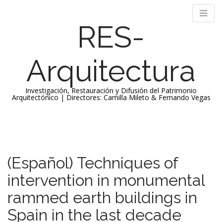
RES-
Arquitectura
Investigación, Restauración y Difusión del Patrimonio
Arquitectónico | Directores: Camilla Mileto & Fernando Vegas
M
S
k
a
i
i
p
n
(Español) Techniques of
t
m
o
intervention in monumental
e
c
n
o
rammed earth buildings in
n
u
Spain in the last decade
t