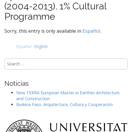
e
(2004-2013). 1% Cultural
n
Programme
t
Sorry, this entry is only available in
Español
.
Español
English
Search
for:
Noticias
New TERRA European Master in Earthen Architecture
and Construction
Burkina Faso. Arquitectura, Cultura y Cooperación